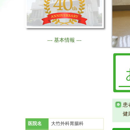
--- 基本情報 ---
患
健
医院名
大竹外科胃腸科