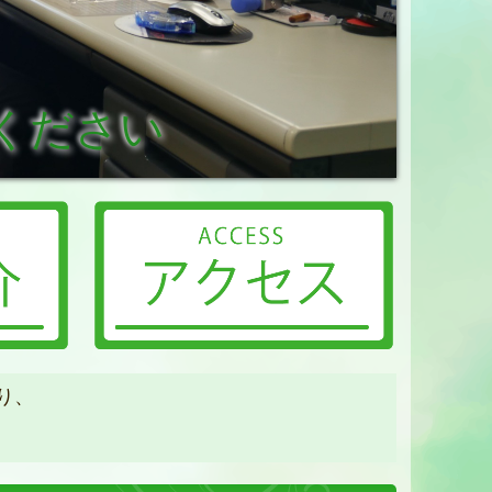
ください
り、