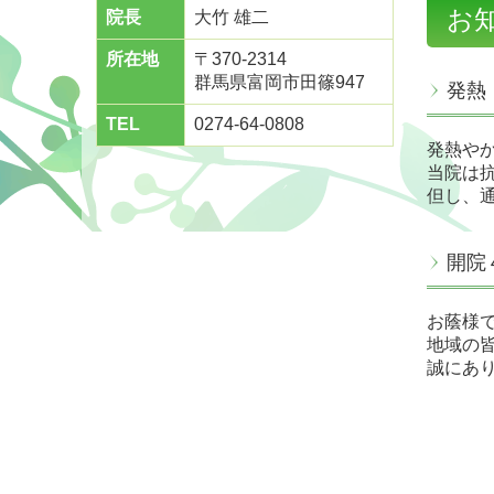
お
院長
大竹 雄二
所在地
〒370-2314
群馬県富岡市田篠947
発熱
TEL
0274-64-0808
発熱や
当院は
但し、
開院
お蔭様
地域の
誠にあ