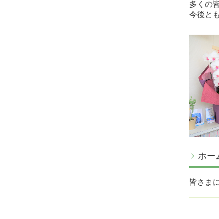
多くの
今後と
ホー
皆さま