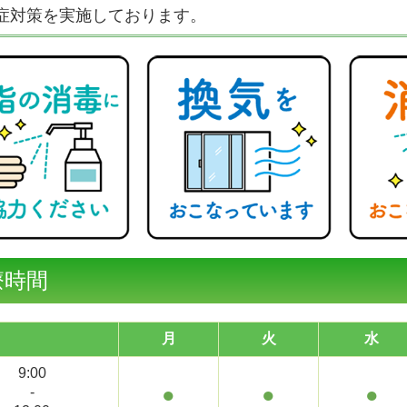
症対策を実施しております。
療時間
月
火
水
9:00
●
●
●
-