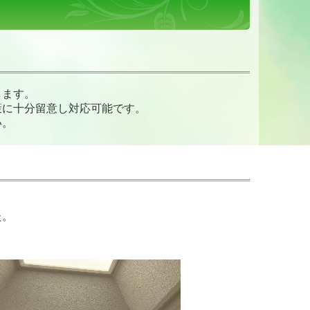
します。
策に十分留意し対応可能です。
い。
た。